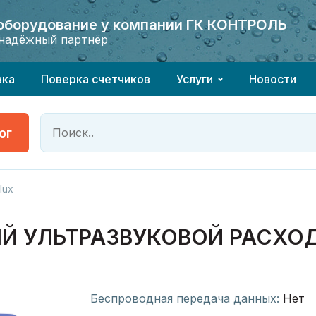
 оборудование у компании ГК КОНТРОЛЬ
 оборудование у компании ГК КОНТРОЛЬ
надёжный партнёр
надёжный партнёр
вка
Поверка счетчиков
Услуги
Новости
ог
lux
Й УЛЬТРАЗВУКОВОЙ РАСХОД
Беспроводная передача данных:
Нет