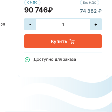
С НДС
Без НДС
90 746₽
74 382 ₽
-
+
026
Купить
Доступно для заказа