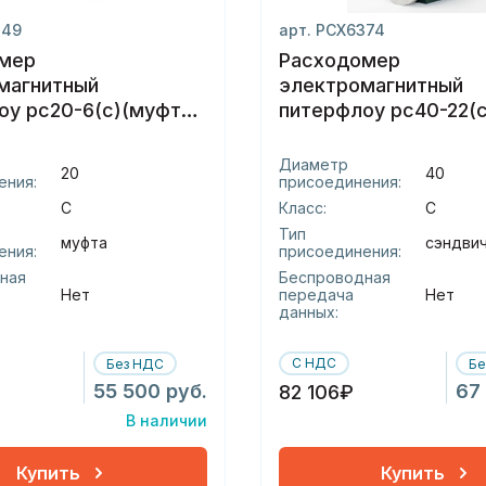
349
арт. РСХ6374
мер
Расходомер
магнитный
электромагнитный
оу рс20-6(с)(муфта)
питерфлоу рс40-22(с
(сэндвич)(-с)
Диаметр
20
40
ения:
присоединения:
С
Класс:
С
Тип
муфта
сэндви
ения:
присоединения:
ная
Беспроводная
Нет
передача
Нет
данных:
С НДС
Без НДС
Бе
55 500 руб.
67
82 106₽
В наличии
Купить
Купить