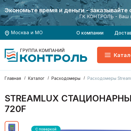
Экономьте время и деньги - заказывайте
Экономьте время и деньги - заказывайте
Хотите заказать поверку приборов учета?
Хотите заказать поверку приборов учета?
ГК КОНТРОЛЬ - Ваш 
ГК КОНТРОЛЬ - Ваш 
Москва и МО
О компании
Доста
Катал
Главная
Каталог
Расходомеры
Расходомеры Stream
STREAMLUX СТАЦИОНАРНЫ
720F
С поверкой