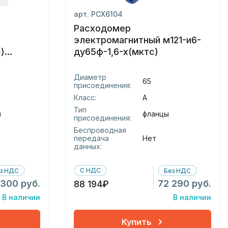
арт. РСХ6104
Расходомер
электромагнитный м121-и6-
)
ду65ф-1,6-х(мктс)
Диаметр
65
присоединения:
Класс:
А
Тип
ч
фланцы
присоединения:
Беспроводная
передача
Нет
данных:
С НДС
з НДС
Без НДС
 300 руб.
72 290 руб.
88 194₽
В наличии
В наличии
Купить