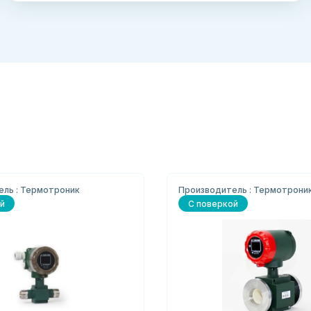
ель : Термотроник
Производитель : Термотрони
й
С поверкой