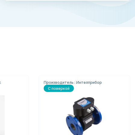
к
Производитель : Интелприбор
С поверкой