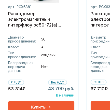
арт. РСХ6381
арт. РСХ6
Расходомер
Расходо
электромагнитный
электро
питерфлоу рс50-72(а)
питерфл
(сэндвич)(-с)
(-м)
Диаметр
Диаметр
50
присоединения:
присоедин
Класс:
А
Класс:
Тип
Тип
сэндвич
присоединения:
присоедин
Беспроводная
Беспровод
передача
Нет
передача
данных:
данных:
С НДС
С НДС
Без НДС
43 700 руб.
53 314₽
67 710₽
В наличии
Купить