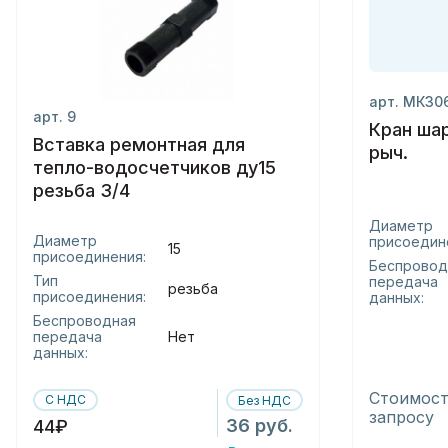
арт. МК30
арт. 9
Кран шар
Вставка ремонтная для
рыч.
тепло-водосчетчиков ду15
резьба 3/4
Диаметр
Диаметр
присоедин
15
присоединения:
Беспровод
Тип
передача
резьба
присоединения:
данных:
Беспроводная
передача
Нет
данных:
Стоимост
С НДС
Без НДС
запросу
36 руб.
44₽