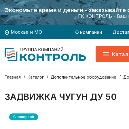
Экономьте время и деньги - заказывайте
Экономьте время и деньги - заказывайте
Хотите заказать поверку приборов учета?
Хотите заказать поверку приборов учета?
ГК КОНТРОЛЬ - Ваш 
ГК КОНТРОЛЬ - Ваш 
Москва и МО
О компании
Доста
Катал
Главная
Каталог
Дополнительное оборудование
До
ЗАДВИЖКА ЧУГУН ДУ 50
С поверкой