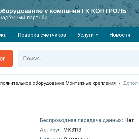
 оборудование у компании ГК КОНТРОЛЬ
 оборудование у компании ГК КОНТРОЛЬ
надёжный партнёр
надёжный партнёр
вка
Поверка счетчиков
Услуги
Новости
ог
полнительное оборудование Монтажные крепления
Дополн
Беспроводная передача данных:
Нет
Артикул:
МК3113