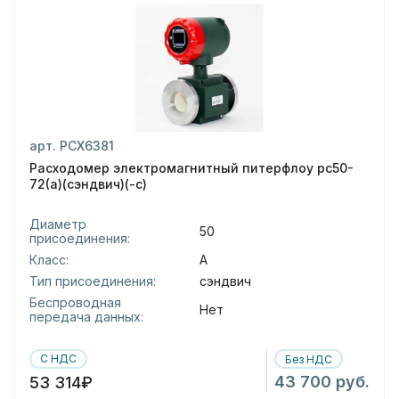
арт. РСХ6381
Расходомер электромагнитный питерфлоу рс50-
72(а)(сэндвич)(-с)
Диаметр
50
присоединения:
Класс:
А
Тип присоединения:
сэндвич
Беспроводная
Нет
передача данных:
С НДС
Без НДС
43 700 руб.
53 314₽