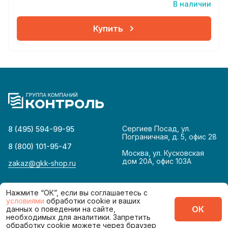
В наличии
Купить
Сергиев Посад, ул.
8 (495) 594-99-95
Пограничная, д. 5, офис 28
8 (800) 101-95-47
Москва, ул. Кусковская
дом 20А, офис 103А
zakaz@gkk-shop.ru
© 2026
Политика конфиденциальности
Нажмите “ОК”, если вы соглашаетесь с
условиями
обработки cookie и ваших
ОК
данных о поведении на сайте,
Сделано в
необходимых для аналитики. Запретить
обработку cookie можете через браузер