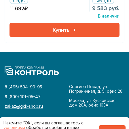
С НДС
Без НДС
9 583 руб.
11 692₽
В наличии
Купить
Сергиев Посад, ул.
8 (495) 594-99-95
Пограничная, д. 5, офис 28
8 (800) 101-95-47
Москва, ул. Кусковская
дом 20А, офис 103А
zakaz@gkk-shop.ru
© 2026
Политика конфиденциальности
Нажмите “ОК”, если вы соглашаетесь с
условиями
обработки cookie и ваших