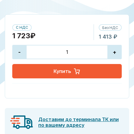
С НДС
Без НДС
1 723₽
1 413 ₽
-
+
Купить
Доставим до терминала ТК или
по вашему адресу