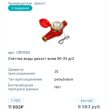
Производитель : Декаст
С поверкой
арт. СВ11050
Счётчик воды декаст вскм 90-25 дг2
Диаметр
25
присоединения:
Тип присоединения:
резьбовое
Беспроводная
Нет
передача данных:
С НДС
Без НДС
9 583 руб.
11 692₽