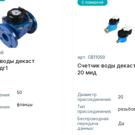
С поверкой
56
арт. СВ11059
 воды декаст
Счетчик воды декаст
дг1
20 мид
50
Диаметр
ения:
20
присоединения:
фланцы
Тип
ения:
резьбо
присоединения:
Беспроводная
передача
Да
данных: