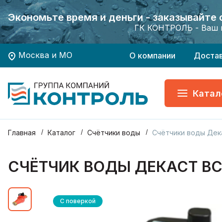
Экономьте время и деньги - заказывайте
Экономьте время и деньги - заказывайте
Хотите заказать поверку приборов учета?
Хотите заказать поверку приборов учета?
ГК КОНТРОЛЬ - Ваш 
ГК КОНТРОЛЬ - Ваш 
Москва и МО
О компании
Доста
Катал
Главная
Каталог
Счётчики воды
Счётчики воды Дек
СЧЁТЧИК ВОДЫ ДЕКАСТ ВС
С поверкой