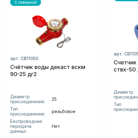
С поверкой
арт. СВ110
арт. СВ11050
Счетчик
Счётчик воды декаст вскм
ствх-50 
90-25 дг2
Диаметр
Диаметр
присоедин
25
присоединения:
Тип
Тип
присоедин
резьбовое
присоединения:
Беспроводная
передача
Нет
данных: