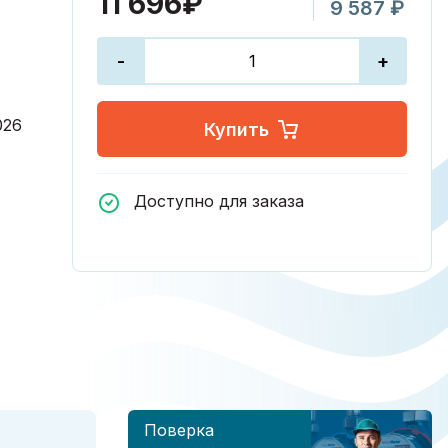
11 696₽
9 587 ₽
-
+
026
Купить
Доступно для заказа
Поверка