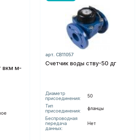
арт. СВ11057
Счетчик воды ству-50 дг
 вкм м-
Диаметр
50
присоединения:
Тип
фланцы
присоединения:
вое
Беспроводная
передача
Нет
данных: