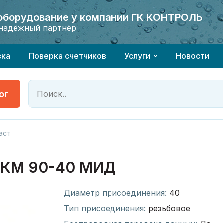
 оборудование у компании ГК КОНТРОЛЬ
 оборудование у компании ГК КОНТРОЛЬ
надёжный партнёр
надёжный партнёр
вка
Поверка счетчиков
Услуги
Новости
ог
аст
КМ 90-40 МИД
Диаметр присоединения:
40
Тип присоединения:
резьбовое