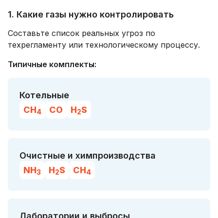
1. Какие газы нужно контролировать
Составьте список реальных угроз по
техрегламенту или технологическому процессу.
Типичные комплекты:
Котельные
CH
CO
H
S
4
2
Очистные и химпроизводства
NH
H
S
CH
3
2
4
Лаборатории и выбросы