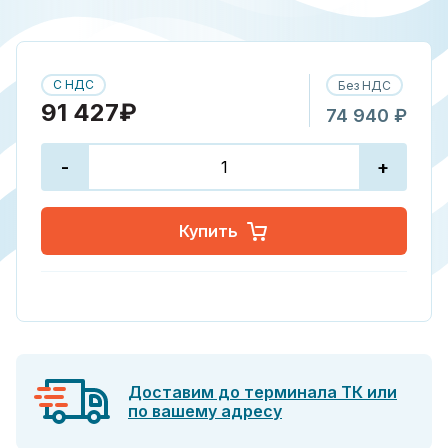
С НДС
Без НДС
91 427₽
74 940 ₽
-
+
Купить
Доставим до терминала ТК или
по вашему адресу