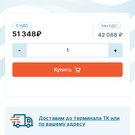
С НДС
Без НДС
51 348₽
42 088 ₽
-
+
Купить
Доставим до терминала ТК или
по вашему адресу