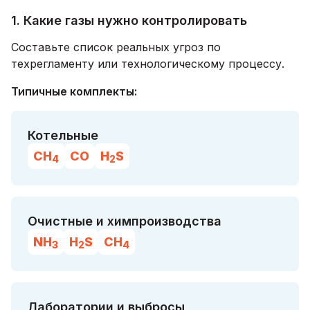
1. Какие газы нужно контролировать
Составьте список реальных угроз по
техрегламенту или технологическому процессу.
Типичные комплекты:
Котельные
CH
CO
H
S
4
2
Очистные и химпроизводства
NH
H
S
CH
3
2
4
Лаборатории и выбросы