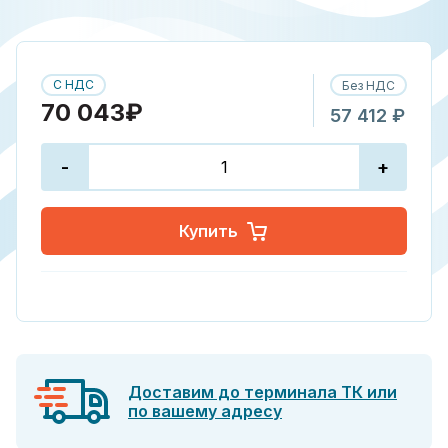
С НДС
Без НДС
70 043₽
57 412 ₽
-
+
Купить
Доставим до терминала ТК или
по вашему адресу