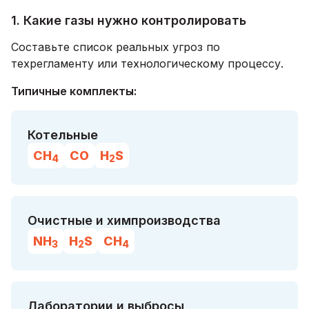
1. Какие газы нужно контролировать
Составьте список реальных угроз по
техрегламенту или технологическому процессу.
Типичные комплекты:
Котельные
CH
CO
H
S
4
2
Очистные и химпроизводства
NH
H
S
CH
3
2
4
Лаборатории и выбросы