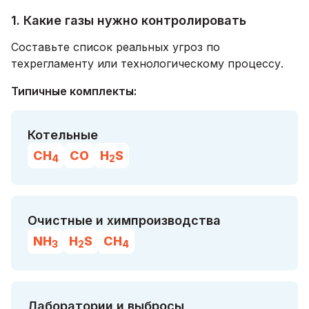
1. Какие газы нужно контролировать
Составьте список реальных угроз по
техрегламенту или технологическому процессу.
Типичные комплекты:
Котельные
CH
CO
H
S
4
2
Очистные и химпроизводства
NH
H
S
CH
3
2
4
Лаборатории и выбросы