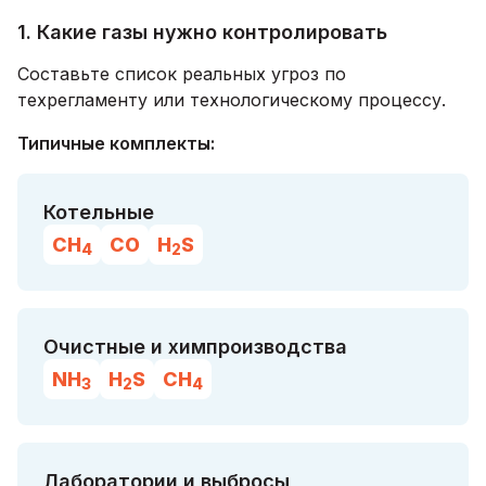
1. Какие газы нужно контролировать
Составьте список реальных угроз по
техрегламенту или технологическому процессу.
Типичные комплекты:
Котельные
CH
CO
H
S
4
2
Очистные и химпроизводства
NH
H
S
CH
3
2
4
Лаборатории и выбросы