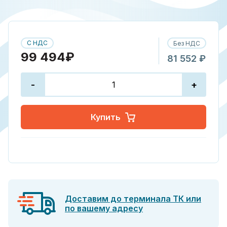
С НДС
Без НДС
99 494₽
81 552 ₽
-
+
Купить
Доставим до терминала ТК или
по вашему адресу