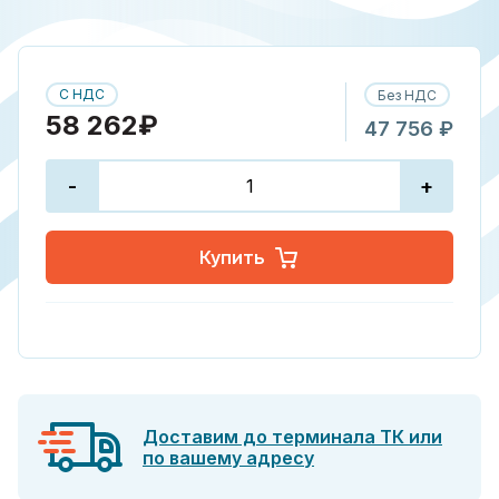
С НДС
Без НДС
58 262₽
47 756 ₽
-
+
Купить
Доставим до терминала ТК или
по вашему адресу