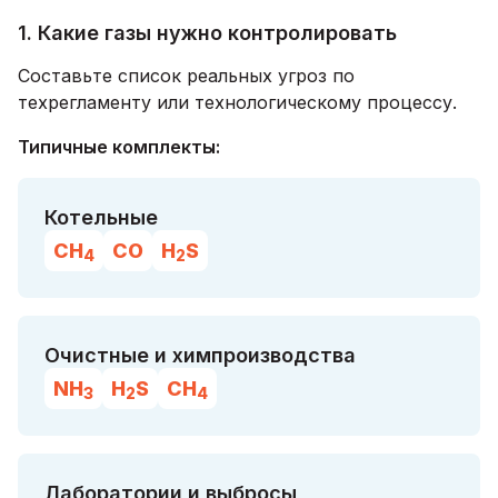
1. Какие газы нужно контролировать
Составьте список реальных угроз по
техрегламенту или технологическому процессу.
Типичные комплекты:
Котельные
CH
CO
H
S
4
2
Очистные и химпроизводства
NH
H
S
CH
3
2
4
Лаборатории и выбросы