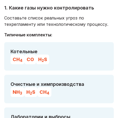
1. Какие газы нужно контролировать
Составьте список реальных угроз по
техрегламенту или технологическому процессу.
Типичные комплекты:
Котельные
CH
CO
H
S
4
2
Очистные и химпроизводства
NH
H
S
CH
3
2
4
Лаборатории и выбросы