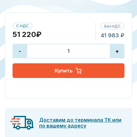
С НДС
Без НДС
51 220₽
41 983 ₽
-
+
Купить
Доставим до терминала ТК или
по вашему адресу