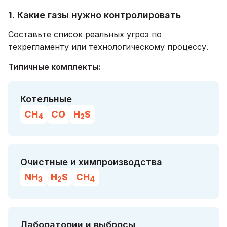
1. Какие газы нужно контролировать
Составьте список реальных угроз по
техрегламенту или технологическому процессу.
Типичные комплекты:
Котельные
CH
CO
H
S
4
2
Очистные и химпроизводства
NH
H
S
CH
3
2
4
Лаборатории и выбросы