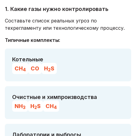
1. Какие газы нужно контролировать
Составьте список реальных угроз по
техрегламенту или технологическому процессу.
Типичные комплекты:
Котельные
CH
CO
H
S
4
2
Очистные и химпроизводства
NH
H
S
CH
3
2
4
Лаборатории и выбросы