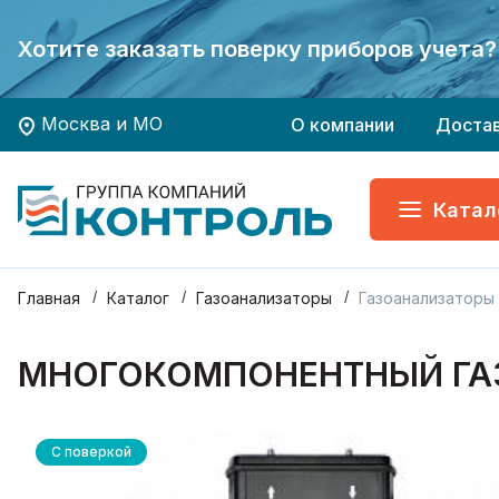
Экономьте время и деньги - заказывайте
Экономьте время и деньги - заказывайте
Хотите заказать поверку приборов учета?
Хотите заказать поверку приборов учета?
ГК КОНТРОЛЬ - Ваш 
ГК КОНТРОЛЬ - Ваш 
Москва и МО
О компании
Доста
Катал
Главная
Каталог
Газоанализаторы
Газоанализаторы
МНОГОКОМПОНЕНТНЫЙ ГАЗОА
С поверкой