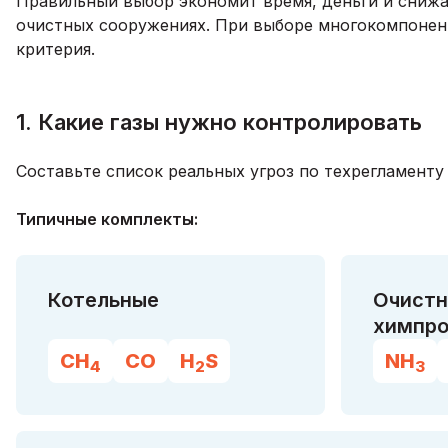
Правильный выбор экономит время, деньги и снижае
очистных сооружениях. При выборе многокомпонен
критерия.
1. Какие газы нужно контролировать
Составьте список реальных угроз по техрегламенту
Типичные комплекты:
Котельные
Очистн
химпро
CH
CO
H
S
NH
4
2
3