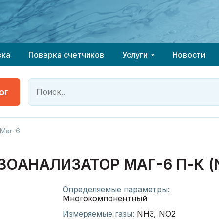
 оборудование у компании ГК КОНТРОЛЬ
 оборудование у компании ГК КОНТРОЛЬ
надёжный партнёр
надёжный партнёр
вка
Поверка счетчиков
Услуги
Новости
ог
 Маг-6
НАЛИЗАТОР МАГ-6 П-К (NH3
Определяемые параметры:
Многокомпонентный
Измеряемые газы:
NH3, NO2