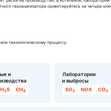
т риски на производстве, в котельной, лаборатории 
тного газоанализатора ориентируйтесь на четыре кл
 или технологическому процессу.
ые и
Лаборатории
изводства
и выбросы
H
S
CH
SO
NOX
CO
2
4
2
2