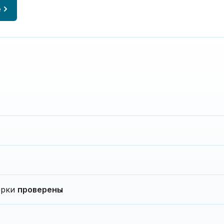
е
верки
проверены