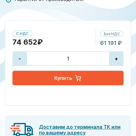
С НДС
Без НДС
74 652₽
61 191 ₽
-
+
Купить
Доставим до терминала ТК или
по вашему адресу