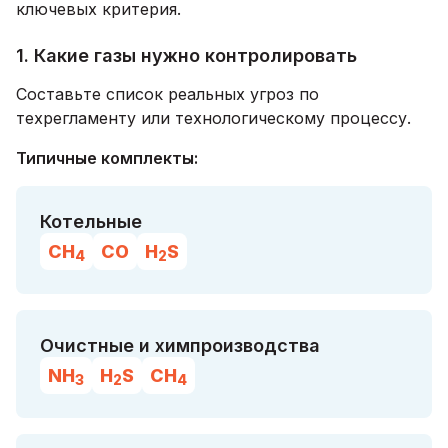
ключевых критерия.
1. Какие газы нужно контролировать
Составьте список реальных угроз по
техрегламенту или технологическому процессу.
Типичные комплекты:
Котельные
CH
CO
H
S
4
2
Очистные и химпроизводства
NH
H
S
CH
3
2
4