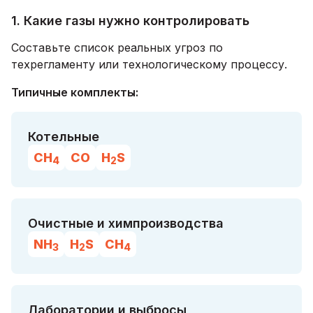
1. Какие газы нужно контролировать
Составьте список реальных угроз по
техрегламенту или технологическому процессу.
Типичные комплекты:
Котельные
CH
CO
H
S
4
2
Очистные и химпроизводства
NH
H
S
CH
3
2
4
Лаборатории и выбросы