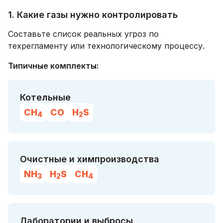
1. Какие газы нужно контролировать
Составьте список реальных угроз по
техрегламенту или технологическому процессу.
Типичные комплекты:
Котельные
CH
CO
H
S
4
2
Очистные и химпроизводства
NH
H
S
CH
3
2
4
Лаборатории и выбросы