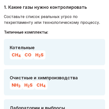
1. Какие газы нужно контролировать
Составьте список реальных угроз по
техрегламенту или технологическому процессу.
Типичные комплекты:
Котельные
CH
CO
H
S
4
2
Очистные и химпроизводства
NH
H
S
CH
3
2
4
Лаборатории и выбросы