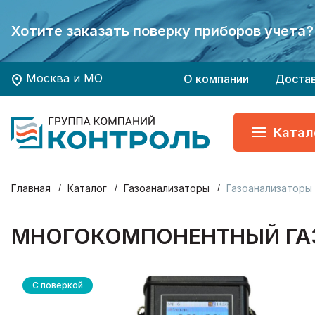
Экономьте время и деньги - заказывайте
Экономьте время и деньги - заказывайте
Хотите заказать поверку приборов учета?
Хотите заказать поверку приборов учета?
ГК КОНТРОЛЬ - Ваш 
ГК КОНТРОЛЬ - Ваш 
Москва и МО
О компании
Доста
Катал
Главная
Каталог
Газоанализаторы
Газоанализаторы
МНОГОКОМПОНЕНТНЫЙ ГАЗО
С поверкой