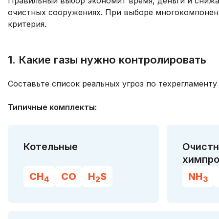
Правильный выбор экономит время, деньги и снижае
очистных сооружениях. При выборе многокомпонен
критерия.
1. Какие газы нужно контролировать
Составьте список реальных угроз по техрегламенту
Типичные комплекты:
Котельные
Очистн
химпро
CH
CO
H
S
NH
4
2
3