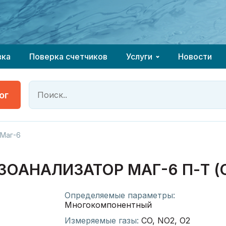
 оборудование у компании ГК КОНТРОЛЬ
 оборудование у компании ГК КОНТРОЛЬ
надёжный партнёр
надёжный партнёр
вка
Поверка счетчиков
Услуги
Новости
ог
 Маг-6
АНАЛИЗАТОР МАГ-6 П-Т (O2
Определяемые параметры:
Многокомпонентный
Измеряемые газы:
CO, NO2, O2