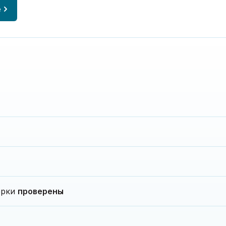
е
верки
проверены