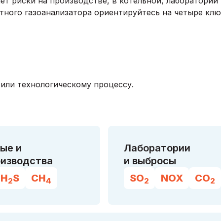
т риски на производстве, в котельной, лаборатории 
тного газоанализатора ориентируйтесь на четыре кл
 или технологическому процессу.
ые и
Лаборатории
изводства
и выбросы
H
S
CH
SO
NOX
CO
2
4
2
2