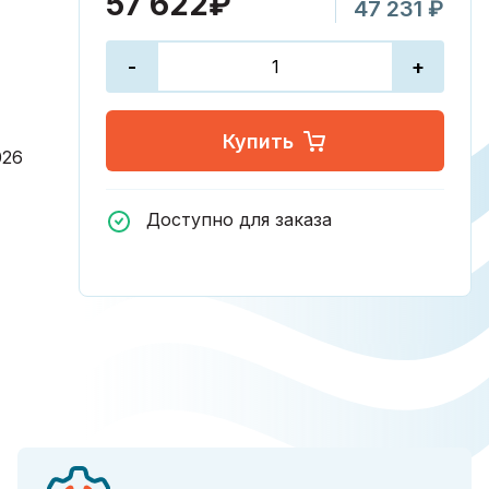
57 622₽
47 231 ₽
-
+
Купить
026
Доступно для заказа