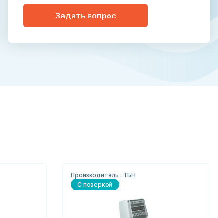
Задать вопрос
Производитель : ТБН
С поверкой