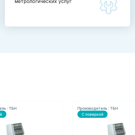
метрологических услуг
ль : ТБН
Производитель : ТБН
й
С поверкой