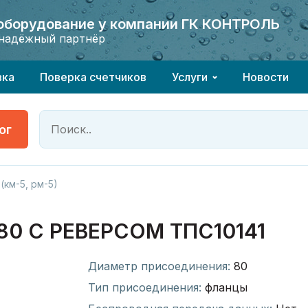
 оборудование у компании ГК КОНТРОЛЬ
 оборудование у компании ГК КОНТРОЛЬ
надёжный партнёр
надёжный партнёр
вка
Поверка счетчиков
Услуги
Новости
ог
(км-5, рм-5)
0 С РЕВЕРСОМ ТПС10141
Диаметр присоединения:
80
Тип присоединения:
фланцы