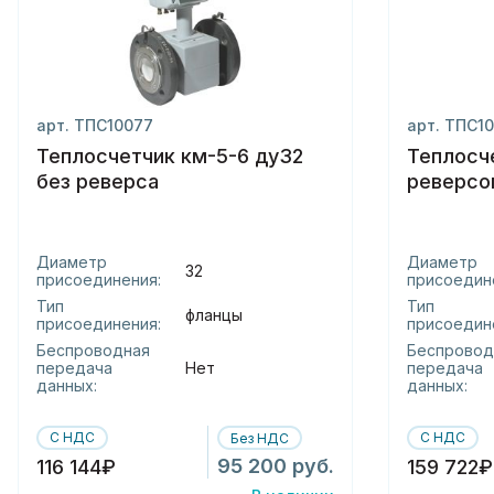
арт. ТПС10077
арт. ТПС10
Теплосчетчик км-5-6 ду32
Теплосч
без реверса
реверсо
Диаметр
Диаметр
32
присоединения:
присоедин
Тип
Тип
фланцы
присоединения:
присоедин
Беспроводная
Беспровод
передача
Нет
передача
данных:
данных:
С НДС
С НДС
Без НДС
95 200 руб.
116 144₽
159 722₽