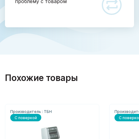
проблему с товаром
Похожие товары
Производитель : ТБН
Производите
С поверкой
С поверко