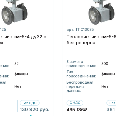
125
арт. ТПС10085
етчик км-5-4 ду32 с
Теплосчетчик км-5-
м
без реверса
Диаметр
32
300
ения:
присоединения:
Тип
фланцы
фланцы
ения:
присоединения:
ная
Беспроводная
Нет
передача
Нет
данных:
С НДС
Без НДС
Без
130 920 руб.
381
465 186₽