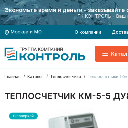
Экономьте время и деньги - заказывайте
Экономьте время и деньги - заказывайте
Хотите заказать поверку приборов учета?
Хотите заказать поверку приборов учета?
ГК КОНТРОЛЬ - Ваш 
ГК КОНТРОЛЬ - Ваш 
Москва и МО
О компании
Доста
Катал
Главная
Каталог
Теплосчётчики
Теплосчётчики Тбн 
ТЕПЛОСЧЕТЧИК КМ-5-5 ДУ8
С поверкой