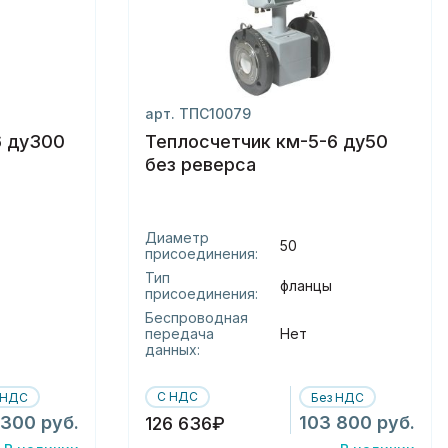
арт. ТПС10079
6 ду300
Теплосчетчик км-5-6 ду50
без реверса
Диаметр
50
присоединения:
Тип
фланцы
присоединения:
Беспроводная
передача
Нет
данных:
С НДС
 НДС
Без НДС
 300 руб.
103 800 руб.
126 636₽