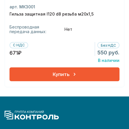
арт. МК3001
Гильза защитная l120 d8 резьба м20х1,5
Беспроводная
Нет
передача данных:
С НДС
Без НДС
550 руб.
671₽
В наличии
Купить