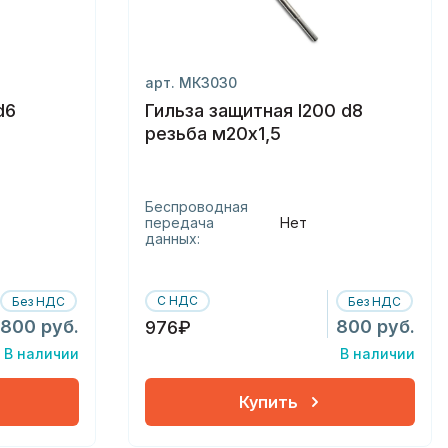
арт. МК3030
d6
Гильза защитная l200 d8
резьба м20х1,5
Беспроводная
передача
Нет
данных:
С НДС
Без НДС
Без НДС
800 руб.
800 руб.
976₽
В наличии
В наличии
Купить