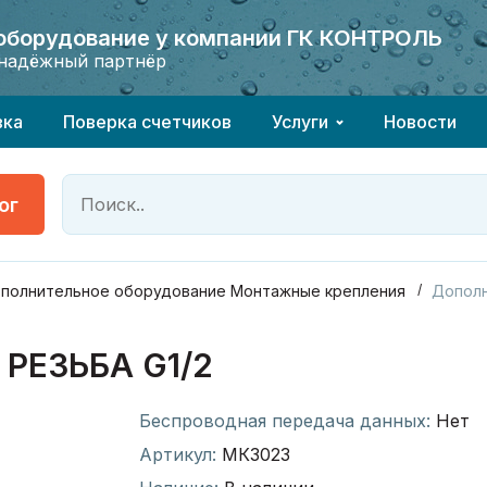
 оборудование у компании ГК КОНТРОЛЬ
 оборудование у компании ГК КОНТРОЛЬ
надёжный партнёр
надёжный партнёр
вка
Поверка счетчиков
Услуги
Новости
ог
полнительное оборудование Монтажные крепления
Дополн
РЕЗЬБА G1/2
Беспроводная передача данных:
Нет
Артикул:
МК3023