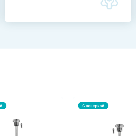
й
С поверкой