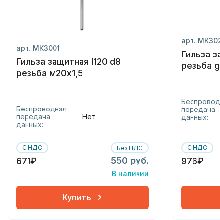
арт. МК30
арт. МК3001
Гильза з
Гильза защитная l120 d8
резьба g
резьба м20х1,5
Беспровод
Беспроводная
передача
передача
Нет
данных:
данных:
С НДС
С НДС
Без НДС
550 руб.
671₽
976₽
В наличии
Купить