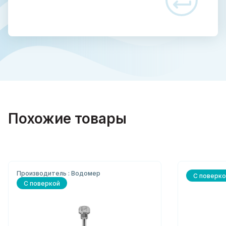
Похожие товары
Производитель : Водомер
С поверко
С поверкой