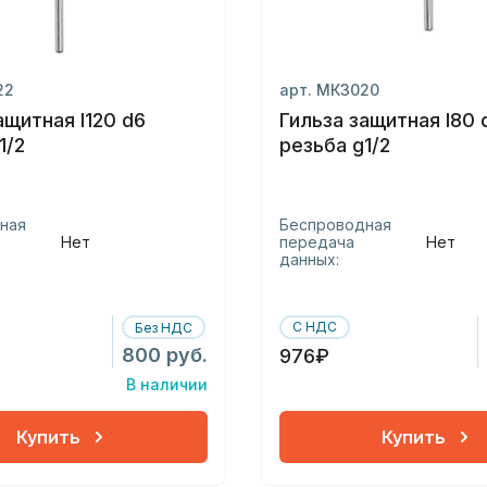
22
арт. МК3020
ащитная l120 d6
Гильза защитная l80 
1/2
резьба g1/2
ная
Беспроводная
Нет
передача
Нет
данных:
С НДС
Без НДС
800 руб.
976₽
В наличии
Купить
Купить