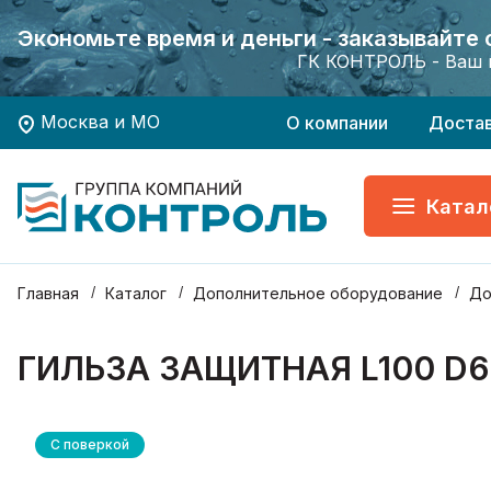
Экономьте время и деньги - заказывайте
Экономьте время и деньги - заказывайте
Хотите заказать поверку приборов учета?
Хотите заказать поверку приборов учета?
ГК КОНТРОЛЬ - Ваш 
ГК КОНТРОЛЬ - Ваш 
Москва и МО
О компании
Доста
Катал
Главная
Каталог
Дополнительное оборудование
До
ГИЛЬЗА ЗАЩИТНАЯ L100 D6 
С поверкой