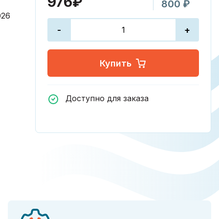
976₽
800 ₽
026
-
+
Купить
Доступно для заказа