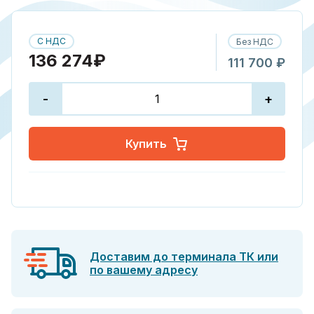
С НДС
Без НДС
136 274₽
111 700 ₽
-
+
Купить
Доставим до терминала ТК или
по вашему адресу