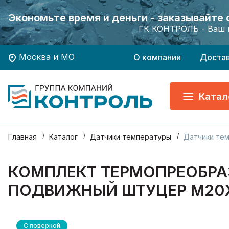
Экономьте время и деньги - заказывайте
Экономьте время и деньги - заказывайте
Хотите заказать поверку приборов учета?
Хотите заказать поверку приборов учета?
ГК КОНТРОЛЬ - Ваш 
ГК КОНТРОЛЬ - Ваш 
Москва и МО
О компании
Доста
Катал
Главная
Каталог
Датчики температуры
Датчики те
КОМПЛЕКТ ТЕРМОПРЕОБРАЗОВ
ПОДВИЖНЫЙ ШТУЦЕР М20Х
С поверкой