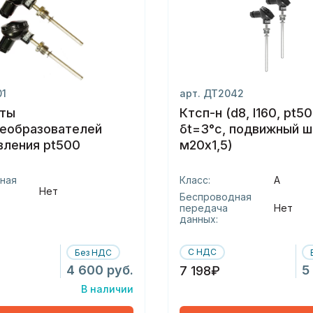
01
арт. ДТ2042
ты
Ктсп-н (d8, l160, pt50
еобразователей
δt=3°c, подвижный 
вления pt500
м20х1,5)
ная
Класс:
А
Нет
Беспроводная
передача
Нет
данных:
С НДС
Без НДС
4 600 руб.
5
7 198₽
В наличии