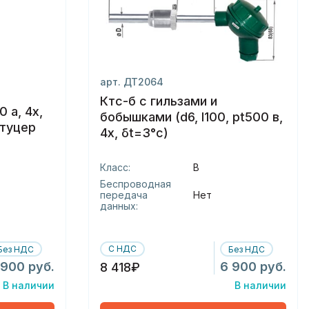
арт. ДТ2064
Ктс-б с гильзами и
0 a, 4х,
бобышками (d6, l100, pt500 в,
штуцер
4х, δt=3°с)
Класс:
В
Беспроводная
передача
Нет
данных:
С НДС
Без НДС
Без НДС
 900 руб.
6 900 руб.
8 418₽
В наличии
В наличии