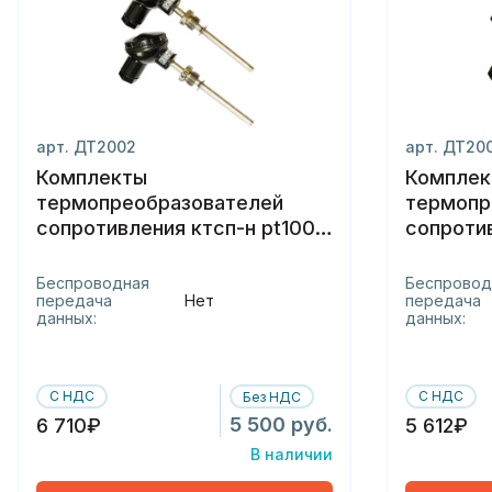
арт. ДТ2002
арт. ДТ20
Комплекты
Комплек
термопреобразователей
термопр
сопротивления ктсп-н pt100/
сопроти
а/4/150с
Беспроводная
Беспровод
передача
Нет
передача
данных:
данных:
С НДС
С НДС
Без НДС
5 500 руб.
6 710₽
5 612₽
В наличии