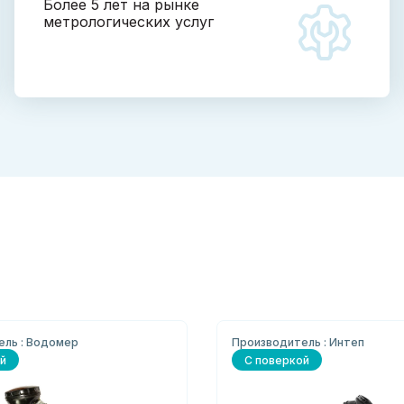
Более 5 лет на рынке
метрологических услуг
ель : Водомер
Производитель : Интеп
й
С поверкой