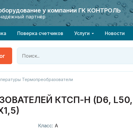
 оборудование у компании ГК КОНТРОЛЬ
 оборудование у компании ГК КОНТРОЛЬ
надёжный партнёр
надёжный партнёр
вка
Поверка счетчиков
Услуги
Новости
ог
мпературы Термопреобразователи
АТЕЛЕЙ КТСП-Н (D6, L50, P
1,5)
Класс:
А