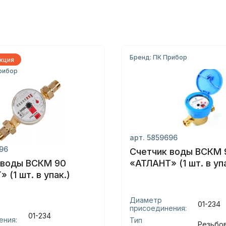
Бренд: ПК Прибор
кция
рибор
арт. 5859696
696
Счетчик воды ВСКМ 
 воды ВСКМ 90
«АТЛАНТ» (1 шт. в упа
 (1 шт. в упак.)
Диаметр
01-234
присоединения:
01-234
ения:
Тип
Резьбо