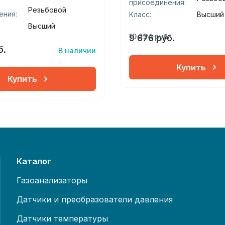
присоединения:
Резьбовой
ения:
Класс:
Высший
Высший
10 234 руб.
9 676 руб.
.
б.
В наличии
Купить
Купить
Каталог
Газоанализаторы
Датчики и преобразователи давления
Датчики температуры