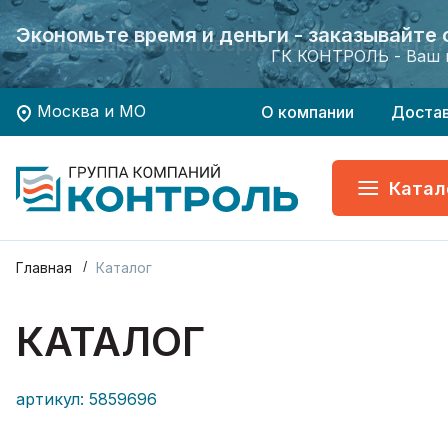
Экономьте время и деньги - заказывайте
Экономьте время и деньги - заказывайте
Хотите заказать поверку приборов учета?
Хотите заказать поверку приборов учета?
ГК КОНТРОЛЬ - Ваш 
ГК КОНТРОЛЬ - Ваш 
Москва и МО
О компании
Доста
Катал
Главная
Каталог
КАТАЛОГ
артикул: 5859696