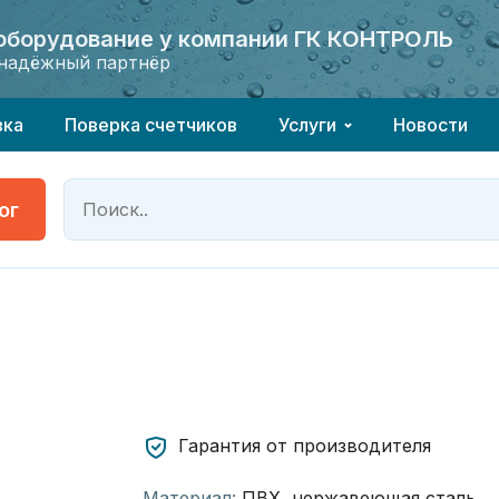
 оборудование у компании ГК КОНТРОЛЬ
 оборудование у компании ГК КОНТРОЛЬ
надёжный партнёр
надёжный партнёр
вка
Поверка счетчиков
Услуги
Новости
ог
Гарантия от производителя
Материал:
ПВХ, нержавеющая сталь