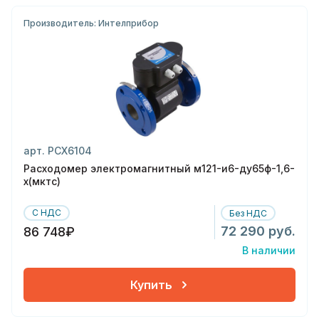
Производитель: Интелприбор
арт. РСХ6104
Расходомер электромагнитный м121-и6-ду65ф-1,6-
х(мктс)
С НДС
Без НДС
72 290 руб.
86 748₽
В наличии
Купить